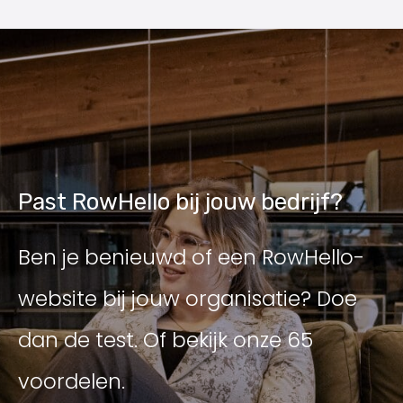
Past RowHello bij jouw bedrijf?
Ben je benieuwd of een RowHello-
website bij jouw organisatie? Doe
dan de test. Of bekijk onze 65
voordelen.