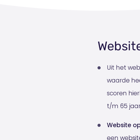
Websit
Uit het we
waarde he
scoren hie
t/m 65 jaa
Website o
een website