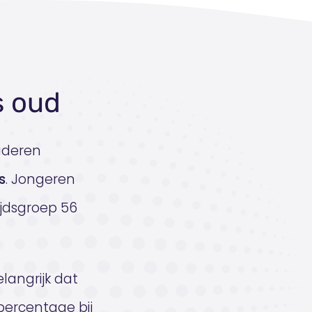
s oud
uderen
s
. Jongeren
ijdsgroep 56
langrijk dat
 percentage bij