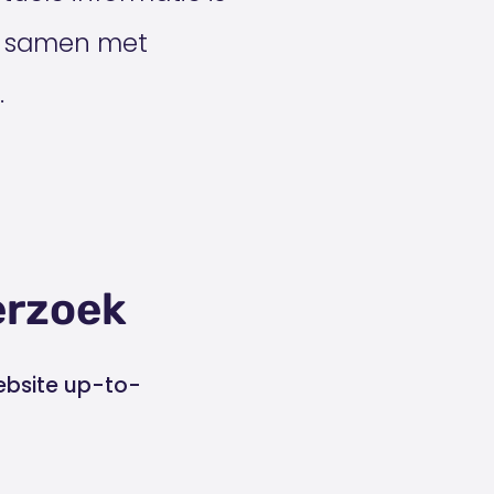
lo samen met
.
erzoek
ebsite up-to-