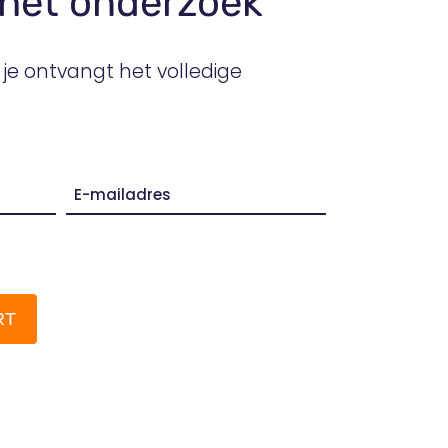
het onderzoek
 je ontvangt het volledige
E-
mail
*
RT