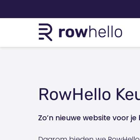
RowHello Ke
Zo’n nieuwe website voor je 
Daarom bieden we RowHello 