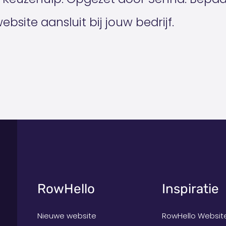
site aansluit bij jouw bedrijf.
RowHello
Inspiratie
Nieuwe website
RowHello Websit