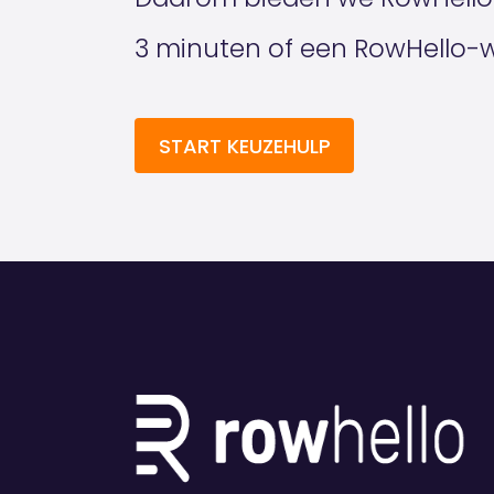
3 minuten of een RowHello-web
START KEUZEHULP