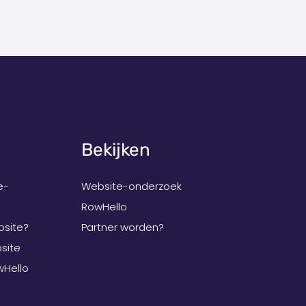
Bekijken
e-
Website-onderzoek
RowHello
bsite?
Partner worden?
site
wHello