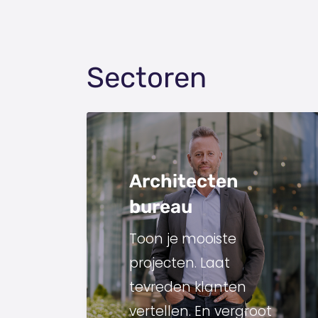
Sectoren
Architecten
bureau
Toon je mooiste
projecten. Laat
tevreden klanten
vertellen. En vergroot