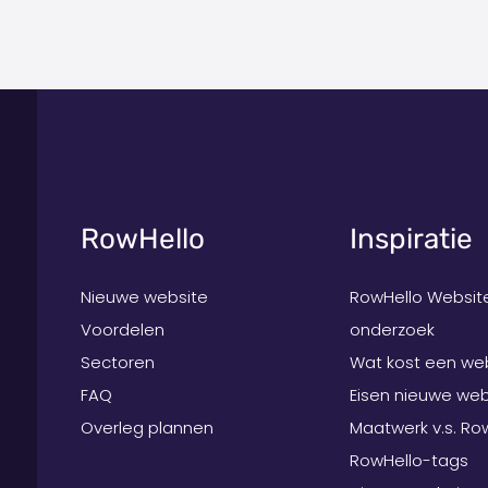
RowHello
Inspiratie
Nieuwe website
RowHello Websit
Voordelen
onderzoek
Sectoren
Wat kost een we
FAQ
Eisen nieuwe web
Overleg plannen
Maatwerk v.s. Ro
RowHello-tags