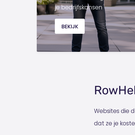
je bedrijfskansen
BEKIJK
RowHel
Websites die 
dat ze je kos